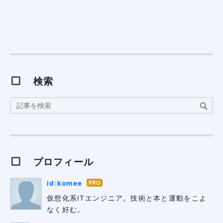
検索
プロフィール
id:komee
はて
なブ
仮想化系ITエンジニア。技術と本と運動をこよ
ログ
なく好む。
Pro